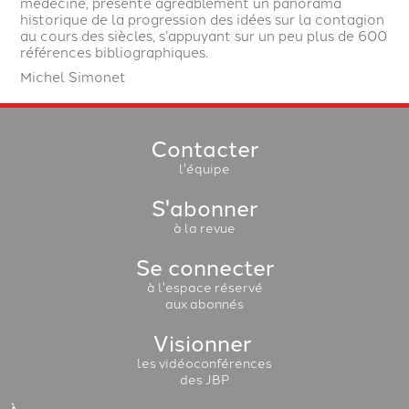
médecine, présente agréablement un panorama
historique de la progression des idées sur la contagion
au cours des siècles, s’appuyant sur un peu plus de 600
références bibliographiques.
Michel Simonet
Contacter
l'équipe
S'abonner
à la revue
Se connecter
à l'espace réservé
aux abonnés
Visionner
les vidéoconférences
des JBP