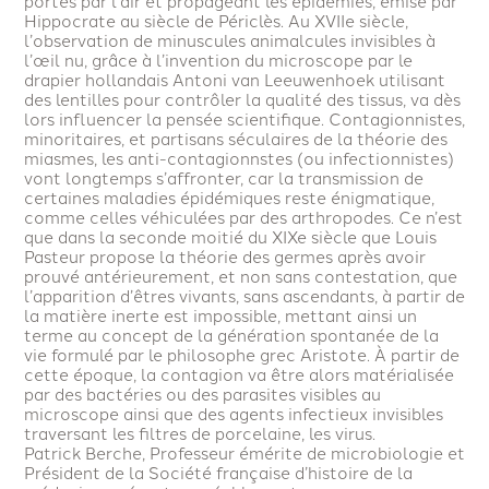
portés par l’air et propageant les épidémies, émise par
Hippocrate au siècle de Périclès. Au XVIIe siècle,
l’observation de minuscules animalcules invisibles à
l’œil nu, grâce à l’invention du microscope par le
drapier hollandais Antoni van Leeuwenhoek utilisant
des lentilles pour contrôler la qualité des tissus, va dès
lors influencer la pensée scientifique. Contagionnistes,
minoritaires, et partisans séculaires de la théorie des
miasmes, les anti-contagionnstes (ou infectionnistes)
vont longtemps s’affronter, car la transmission de
certaines maladies épidémiques reste énigmatique,
comme celles véhiculées par des arthropodes. Ce n’est
que dans la seconde moitié du XIXe siècle que Louis
Pasteur propose la théorie des germes après avoir
prouvé antérieurement, et non sans contestation, que
l’apparition d’êtres vivants, sans ascendants, à partir de
la matière inerte est impossible, mettant ainsi un
terme au concept de la génération spontanée de la
vie formulé par le philosophe grec Aristote. À partir de
cette époque, la contagion va être alors matérialisée
par des bactéries ou des parasites visibles au
microscope ainsi que des agents infectieux invisibles
traversant les filtres de porcelaine, les virus.
Patrick Berche, Professeur émérite de microbiologie et
Président de la Société française d’histoire de la