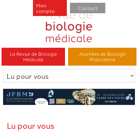
Mon
Contact
compte
La Revue de Biologie
Journées de Biologie
Médicale
Praticienne
Lu pour vous