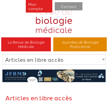
Mon
Contact
compte
La Revue de Biologie
Journées de Biologie
Médicale
Praticienne
Articles en libre accès