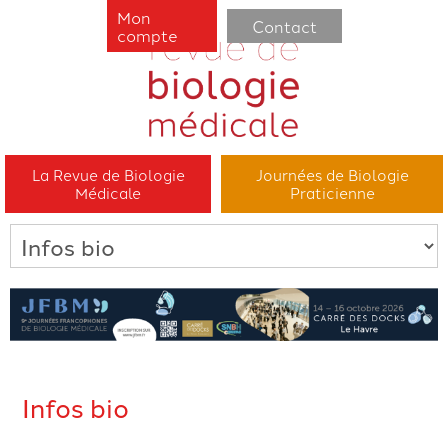
Mon
Contact
compte
La Revue de Biologie
Journées de Biologie
Médicale
Praticienne
Infos bio