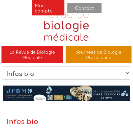
Mon
Contact
compte
La Revue de Biologie
Journées de Biologie
Médicale
Praticienne
Infos bio