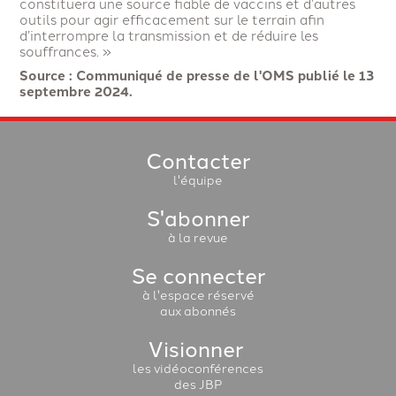
constituera une source fiable de vaccins et d’autres
outils pour agir efficacement sur le terrain afin
d’interrompre la transmission et de réduire les
souffrances. »
Source : Communiqué de presse de l'OMS publié le 13
septembre 2024.
Contacter
l'équipe
S'abonner
à la revue
Se connecter
à l'espace réservé
aux abonnés
Visionner
les vidéoconférences
des JBP