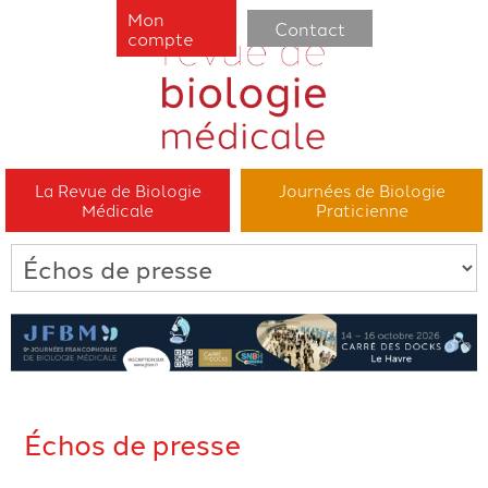
Mon
Contact
compte
La Revue de Biologie
Journées de Biologie
Médicale
Praticienne
Échos de presse