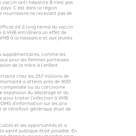
 vaccin anti-hépatite B n’est pas
pays. C’est dans la région
de nourrissons ne recevant pas de
efficacité à long terme du vaccin
ue à VHB entraînera un effet de
VHB à la naissance et aux jeunes
s supplémentaires, comme les
raux pour les femmes porteuses
ssion de la mère à l’enfant.
ortalité chez les 257 millions de
mortalité a atteint près de 900
 décompensée ou au carcinome
ne expansion du dépistage et du
 pour traiter l’infection à VHB
OMS d’information sur les prix
r le ténofovir générique était de
cultés et les opportunités et a
a santé publique était possible. En
haine étape au niveau mondial sera