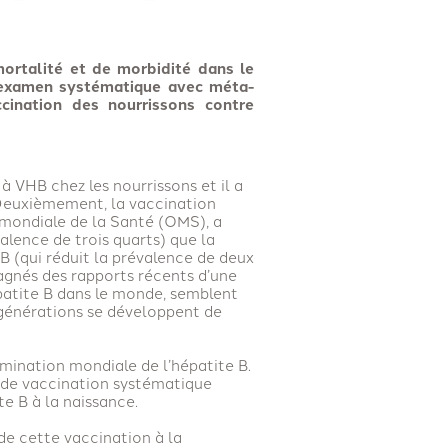
mortalité et de morbidité dans le
 examen systématique avec méta-
cination des nourrissons contre
à VHB chez les nourrissons et il a
 Deuxièmement, la vaccination
 mondiale de la Santé (OMS), a
alence de trois quarts) que la
B (qui réduit la prévalence de deux
agnés des rapports récents d’une
patite B dans le monde, semblent
 générations se développent de
mination mondiale de l’hépatite B.
s de vaccination systématique
te B à la naissance.
de cette vaccination à la