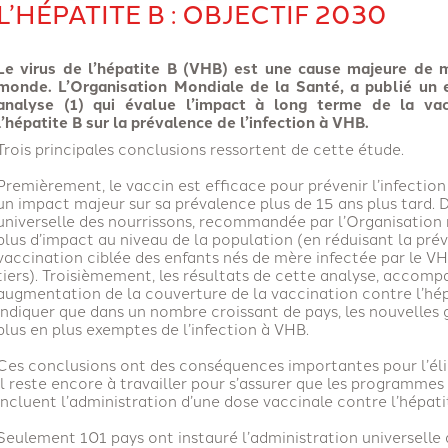
L’HÉPATITE B : OBJECTIF 2030
Le virus de l’hépatite B (VHB) est une cause majeure de 
monde. L’Organisation Mondiale de la Santé, a publié un
analyse (1) qui évalue l’impact à long terme de la vac
l’hépatite B sur la prévalence de l’infection à VHB.
Trois principales conclusions ressortent de cette étude.
Premièrement, le vaccin est efficace pour prévenir l’infection 
un impact majeur sur sa prévalence plus de 15 ans plus tard.
universelle des nourrissons, recommandée par l’Organisation
plus d’impact au niveau de la population (en réduisant la prév
vaccination ciblée des enfants nés de mère infectée par le VH
tiers). Troisièmement, les résultats de cette analyse, accomp
augmentation de la couverture de la vaccination contre l’hé
indiquer que dans un nombre croissant de pays, les nouvelles
plus en plus exemptes de l’infection à VHB.
Ces conclusions ont des conséquences importantes pour l’éli
Il reste encore à travailler pour s’assurer que les programme
incluent l’administration d’une dose vaccinale contre l’hépati
Seulement 101 pays ont instauré l’administration universelle 