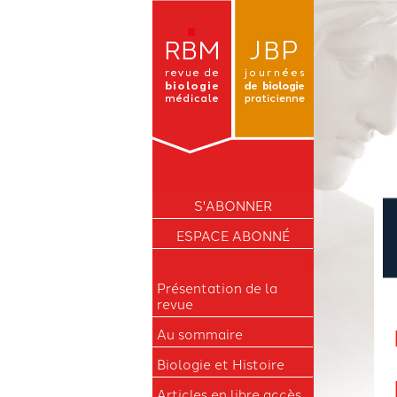
S'ABONNER
ESPACE ABONNÉ
Présentation de la
revue
Au sommaire
Biologie et Histoire
Articles en libre accès