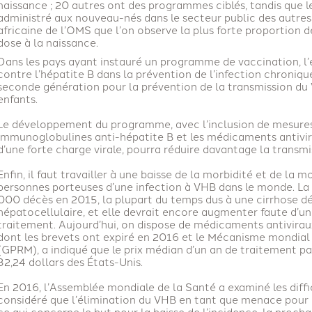
naissance ; 20 autres ont des programmes ciblés, tandis que le
administré aux nouveau-nés dans le secteur public des autres 
africaine de l’OMS que l’on observe la plus forte proportion 
dose à la naissance.
Dans les pays ayant instauré un programme de vaccination, l’
contre l’hépatite B dans la prévention de l’infection chroniq
seconde génération pour la prévention de la transmission du 
enfants.
Le développement du programme, avec l’inclusion de mesure
immunoglobulines anti-hépatite B et les médicaments antivi
d’une forte charge virale, pourra réduire davantage la transmi
Enfin, il faut travailler à une baisse de la morbidité et de la m
personnes porteuses d’une infection à VHB dans le monde. La 
000 décès en 2015, la plupart du temps dus à une cirrhose
hépatocellulaire, et elle devrait encore augmenter faute d’u
traitement. Aujourd’hui, on dispose de médicaments antiviraux
dont les brevets ont expiré en 2016 et le Mécanisme mondial 
(GPRM), a indiqué que le prix médian d’un an de traitement pa
32,24 dollars des États-Unis.
En 2016, l’Assemblée mondiale de la Santé a examiné les diffi
considéré que l’élimination du VHB en tant que menace pour l
ce qui concerne le but pour la baisse de l’incidence, la proc