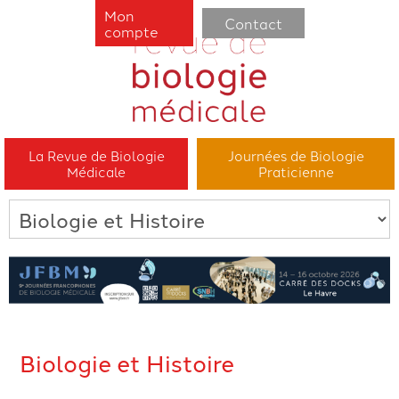
Mon
Contact
compte
La Revue de Biologie
Journées de Biologie
Médicale
Praticienne
Biologie et Histoire