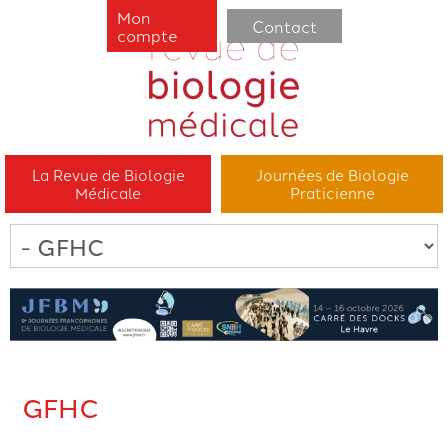
Mon
Contact
compte
La Revue de Biologie
Journées de Biologie
Médicale
Praticienne
GFHC